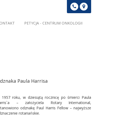
ONTAKT
PETYCJA - CENTRUM ONKOLOGII
dznaka Paula Harrisa
 1957 roku, w dziesiątą rocznicę po śmierci Paula
arris`a – założyciela Rotary International,
stanowiono odznakę Paul Harris Fellow – najwyższe
znaczenie rotariańskie.