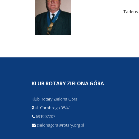
Tadeus
KLUB ROTARY ZIELONA GÓRA
Klub Rotary Zielona Góra
ul. Chrobrego 35/41
691907207
zielonagora@rotary.org.pl