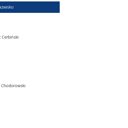
nazwisko
Cerbiński
d Chodorowski