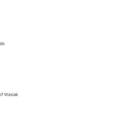
zki
of Wasiak