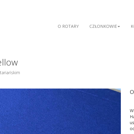
O ROTARY
CZŁONKOWIE
K
ellow
tariańskim
O
W
H
u
od