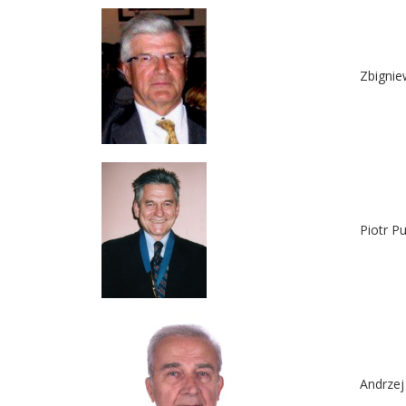
Zbignie
Piotr P
Andrze