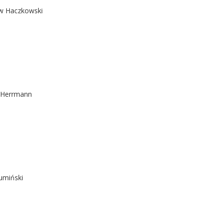
w Haczkowski
 Herrmann
umiński