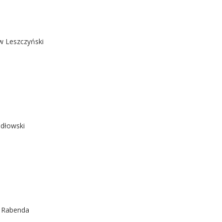
w Leszczyński
udłowski
j Rabenda